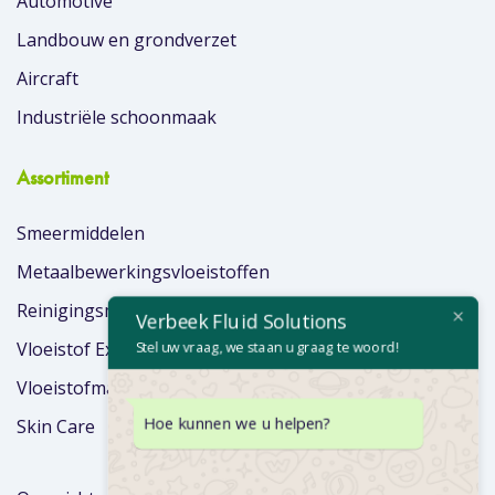
Automotive
Landbouw en grondverzet
Aircraft
Industriële schoonmaak
Assortiment
Smeermiddelen
Metaalbewerkingsvloeistoffen
Reinigingsmiddelen
Verbeek Fluid Solutions
Stel uw vraag, we staan u graag te woord!
Vloeistof Extra’s
Vloeistofmanagement
Hoe kunnen we u helpen?
Skin Care