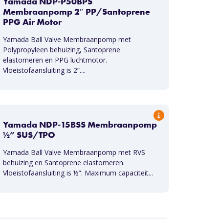
Yamada NDP-P50BPS
Membraanpomp 2″ PP/Santoprene
PPG Air Motor
Yamada Ball Valve Membraanpomp met
Polypropyleen behuizing, Santoprene
elastomeren en PPG luchtmotor.
Vloeistofaansluiting is 2”....
Yamada NDP-15BSS Membraanpomp
½” SUS/TPO
Yamada Ball Valve Membraanpomp met RVS
behuizing en Santoprene elastomeren.
Vloeistofaansluiting is ½”. Maximum capaciteit...