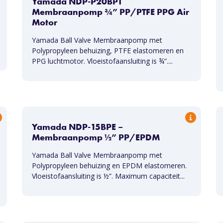
Yamada NDP-P20BPT
Membraanpomp ¾” PP/PTFE PPG Air
Motor
Yamada Ball Valve Membraanpomp met
Polypropyleen behuizing, PTFE elastomeren en
PPG luchtmotor. Vloeistofaansluiting is ¾”....
Yamada NDP-15BPE –
Membraanpomp ½” PP/EPDM
Yamada Ball Valve Membraanpomp met
Polypropyleen behuizing en EPDM elastomeren.
Vloeistofaansluiting is ½”. Maximum capaciteit...