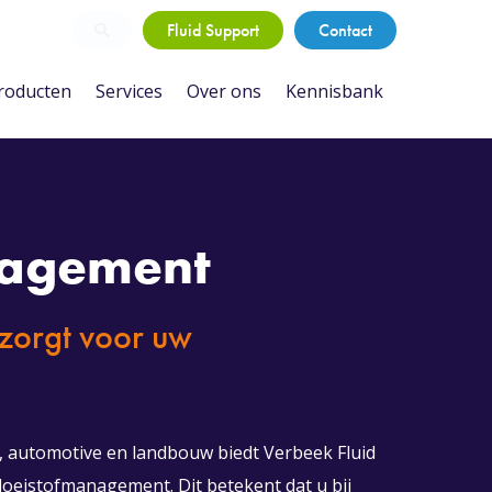
Fluid Support
Contact
roducten
Services
Over ons
Kennisbank
nagement
 zorgt voor uw
l, automotive en landbouw biedt Verbeek Fluid
loeistofmanagement. Dit betekent dat u bij