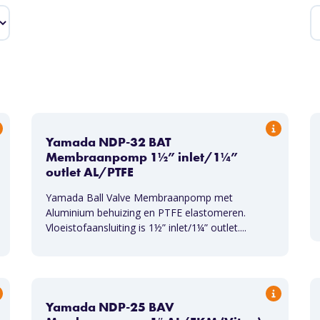
Yamada NDP-32 BAT
Membraanpomp 1½” inlet/1¼”
outlet AL/PTFE
Yamada Ball Valve Membraanpomp met
Aluminium behuizing en PTFE elastomeren.
Vloeistofaansluiting is 1½” inlet/1¼” outlet....
Yamada NDP-25 BAV