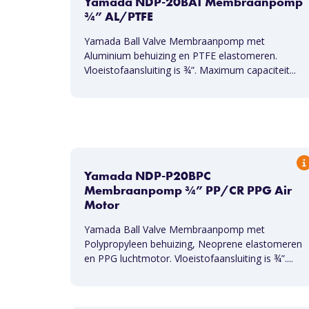
Yamada NDP-20BAT Membraanpomp
¾” AL/PTFE
Yamada Ball Valve Membraanpomp met
Aluminium behuizing en PTFE elastomeren.
Vloeistofaansluiting is ¾”. Maximum capaciteit...
Yamada NDP-P20BPC
Membraanpomp ¾” PP/CR PPG Air
Motor
Yamada Ball Valve Membraanpomp met
Polypropyleen behuizing, Neoprene elastomeren
en PPG luchtmotor. Vloeistofaansluiting is ¾”....