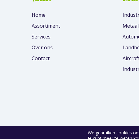
Home
Industr
Assortiment
Metaal
Services
Automo
Over ons
Landbo
Contact
Aircraf
Indust
We gebruiken cookies om 
© 2026 Verbeek Fluid Solutions
Je kunt meer te weten ko