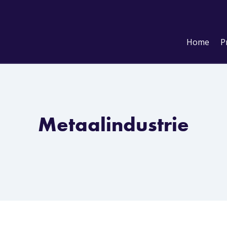
Home
P
Metaalindustrie