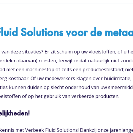
luid Solutions voor de metaa
 van deze situaties? Er zit schuim op uw vloeistoffen, of u he
rdelen daarvan) roesten, terwijl ze dat natuurlijk niet zou
d met een machinestop of zelfs een productiestilstand; nie
 erg kostbaar. Of uw medewerkers klagen over huidirritatie, 
uaties kunnen duiden op slecht onderhoud van uw smeermidd
istoffen of op het gebruik van verkeerde producten.
lijkheden!
ennis met Verbeek Fluid Solutions! Dankzij onze jarenlange