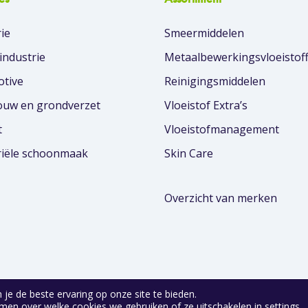
ie
Smeermiddelen
industrie
Metaalbewerkingsvloeistof
tive
Reinigingsmiddelen
uw en grondverzet
Vloeistof Extra’s
t
Vloeistofmanagement
riële schoonmaak
Skin Care
Overzicht van merken
je de beste ervaring op onze site te bieden.
Sinds 1996
uw partner in Fluid Solutions
men over welke cookies we gebruiken of ze uitschakelen in
settings
.