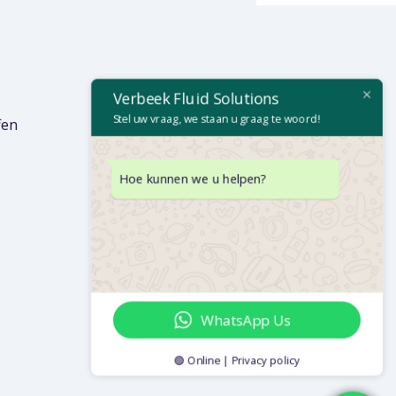
Verbeek Fluid Solutions
Stel uw vraag, we staan u graag te woord!
fen
Hoe kunnen we u helpen?
WhatsApp Us
🟢 Online | Privacy policy