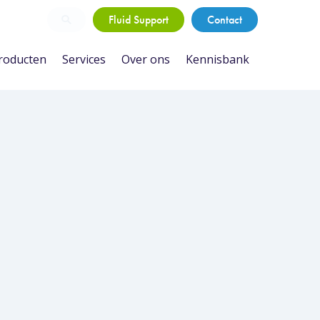
Fluid Support
Contact
roducten
Services
Over ons
Kennisbank