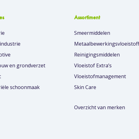
es
Assortiment
ie
Smeermiddelen
industrie
Metaalbewerkingsvloeistof
tive
Reinigingsmiddelen
uw en grondverzet
Vloeistof Extra’s
t
Vloeistofmanagement
riële schoonmaak
Skin Care
Overzicht van merken