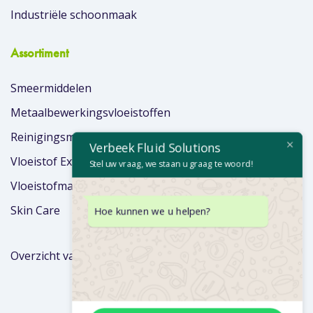
Industriële schoonmaak
Assortiment
Smeermiddelen
Metaalbewerkingsvloeistoffen
Reinigingsmiddelen
Verbeek Fluid Solutions
Vloeistof Extra’s
Stel uw vraag, we staan u graag te woord!
Vloeistofmanagement
Skin Care
Hoe kunnen we u helpen?
Overzicht van merken