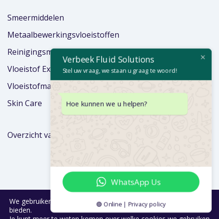
Smeermiddelen
Metaalbewerkingsvloeistoffen
Reinigingsmiddelen
Verbeek Fluid Solutions
Vloeistof Extra’s
Stel uw vraag, we staan u graag te woord!
Vloeistofmanagement
Skin Care
Hoe kunnen we u helpen?
Overzicht van merken
WhatsApp Us
We gebruiken cookies om je de beste ervaring op onze site te
🟢 Online | Privacy policy
bieden.
Je kunt meer te weten komen over welke cookies we gebruiken