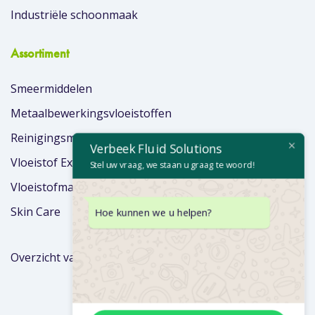
Industriële schoonmaak
Assortiment
Smeermiddelen
Metaalbewerkingsvloeistoffen
Reinigingsmiddelen
Verbeek Fluid Solutions
Vloeistof Extra’s
Stel uw vraag, we staan u graag te woord!
Vloeistofmanagement
Skin Care
Hoe kunnen we u helpen?
Overzicht van merken