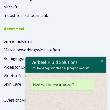
Aircraft
Industriële schoonmaak
Assortiment
Smeermiddelen
Metaalbewerkingsvloeistoffen
Reinigingsmiddelen
Verbeek Fluid Solutions
Vloeistof Extra’s
Stel uw vraag, we staan u graag te woord!
Vloeistofmanagement
Skin Care
Hoe kunnen we u helpen?
Overzicht van merken