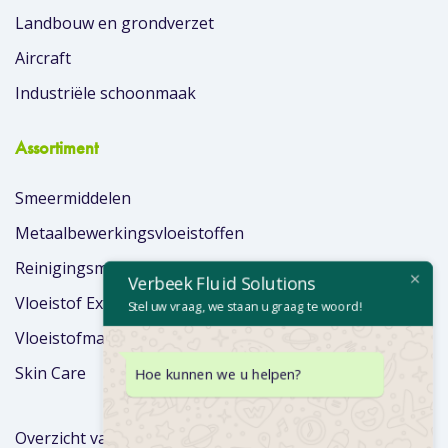
Landbouw en grondverzet
Aircraft
Industriële schoonmaak
Assortiment
Smeermiddelen
Metaalbewerkingsvloeistoffen
Reinigingsmiddelen
Verbeek Fluid Solutions
Vloeistof Extra’s
Stel uw vraag, we staan u graag te woord!
Vloeistofmanagement
Skin Care
Hoe kunnen we u helpen?
Overzicht van merken