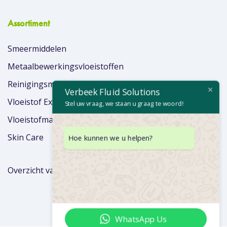
Assortiment
Smeermiddelen
Metaalbewerkingsvloeistoffen
Reinigingsmiddelen
Verbeek Fluid Solutions
Vloeistof Extra’s
Stel uw vraag, we staan u graag te woord!
Vloeistofmanagement
Hoe kunnen we u helpen?
Skin Care
Overzicht van merken
WhatsApp Us