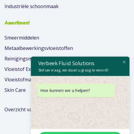
Industriële schoonmaak
Assortiment
Smeermiddelen
Metaalbewerkingsvloeistoffen
Reinigingsmiddelen
Verbeek Fluid Solutions
Vloeistof Extra’s
Stel uw vraag, we staan u graag te woord!
Vloeistofmanagement
Skin Care
Hoe kunnen we u helpen?
Overzicht van merken