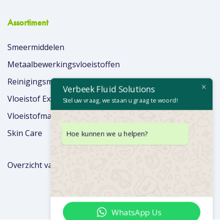
Assortiment
Smeermiddelen
Metaalbewerkingsvloeistoffen
Reinigingsmiddelen
Verbeek Fluid Solutions
Vloeistof Extra’s
Stel uw vraag, we staan u graag te woord!
Vloeistofmanagement
Skin Care
Hoe kunnen we u helpen?
Overzicht van merken
WhatsApp Us