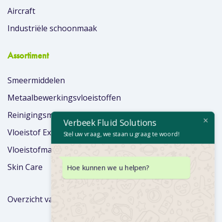
Aircraft
Industriële schoonmaak
Assortiment
Smeermiddelen
Metaalbewerkingsvloeistoffen
Reinigingsmiddelen
Verbeek Fluid Solutions
Vloeistof Extra’s
Stel uw vraag, we staan u graag te woord!
Vloeistofmanagement
Skin Care
Hoe kunnen we u helpen?
Overzicht van merken