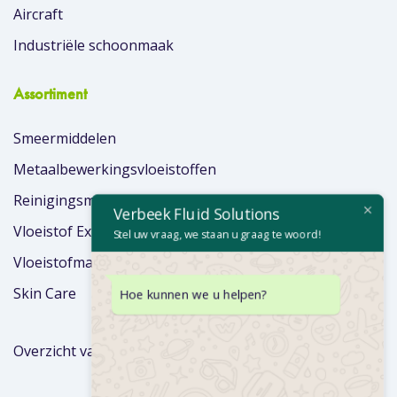
Aircraft
Industriële schoonmaak
Assortiment
Smeermiddelen
Metaalbewerkingsvloeistoffen
Reinigingsmiddelen
Verbeek Fluid Solutions
Vloeistof Extra’s
Stel uw vraag, we staan u graag te woord!
Vloeistofmanagement
Skin Care
Hoe kunnen we u helpen?
Overzicht van merken