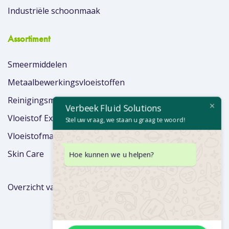
Industriële schoonmaak
Assortiment
Smeermiddelen
Metaalbewerkingsvloeistoffen
Reinigingsmiddelen
Verbeek Fluid Solutions
Vloeistof Extra’s
Stel uw vraag, we staan u graag te woord!
Vloeistofmanagement
Skin Care
Hoe kunnen we u helpen?
Overzicht van merken