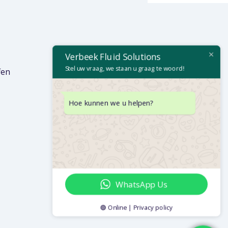
Verbeek Fluid Solutions
Stel uw vraag, we staan u graag te woord!
fen
Hoe kunnen we u helpen?
WhatsApp Us
🟢 Online | Privacy policy