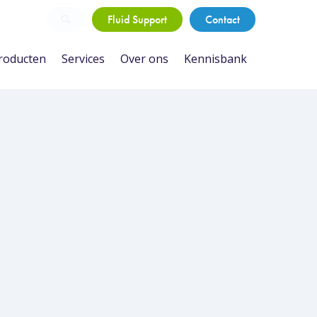
Fluid Support
Contact
roducten
Services
Over ons
Kennisbank