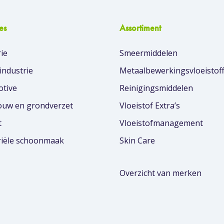
es
Assortiment
ie
Smeermiddelen
industrie
Metaalbewerkingsvloeistof
tive
Reinigingsmiddelen
uw en grondverzet
Vloeistof Extra’s
t
Vloeistofmanagement
riële schoonmaak
Skin Care
Overzicht van merken