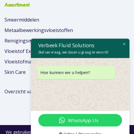
Assortiment
Smeermiddelen
Metaalbewerkingsvloeistoffen
Reinigingsmiddelen
Verbeek Fluid Solutions
Vloeistof Extra’s
Stel uw vraag, we staan u graag te woord!
Vloeistofmanagement
Skin Care
Hoe kunnen we u helpen?
Overzicht van merken
WhatsApp Us
We gebruiken cookies om je de beste ervaring op onze site te
🟢 Online | Privacy policy