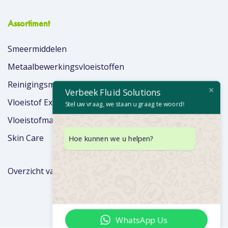
Assortiment
Smeermiddelen
Metaalbewerkingsvloeistoffen
Reinigingsmiddelen
Verbeek Fluid Solutions
Vloeistof Extra’s
Stel uw vraag, we staan u graag te woord!
Vloeistofmanagement
Skin Care
Hoe kunnen we u helpen?
Overzicht van merken
WhatsApp Us