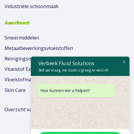
Industriële schoonmaak
Assortiment
Smeermiddelen
Metaalbewerkingsvloeistoffen
Reinigingsmiddelen
Verbeek Fluid Solutions
Vloeistof Extra’s
Stel uw vraag, we staan u graag te woord!
Vloeistofmanagement
Skin Care
Hoe kunnen we u helpen?
Overzicht van merken