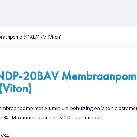
aanpomp ¾” AL/FKM (Viton)
NDP-20BAV Membraanpom
Viton)
embraanpomp met Aluminium behuizing en Viton elastome
is ¾”. Maximum capaciteit is 110L per minuut.
1534