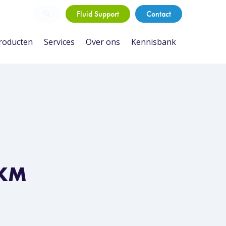
Fluid Support
Contact
roducten
Services
Over ons
Kennisbank
FKM