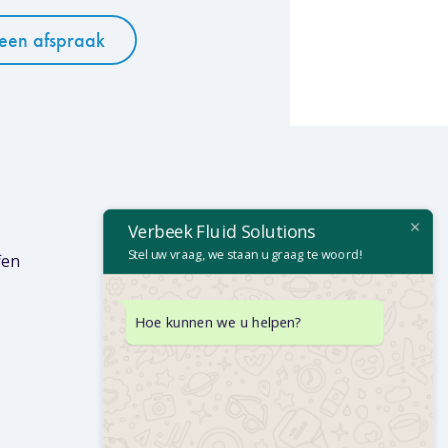
een afspraak
Verbeek Fluid Solutions
Stel uw vraag, we staan u graag te woord!
fen
Hoe kunnen we u helpen?