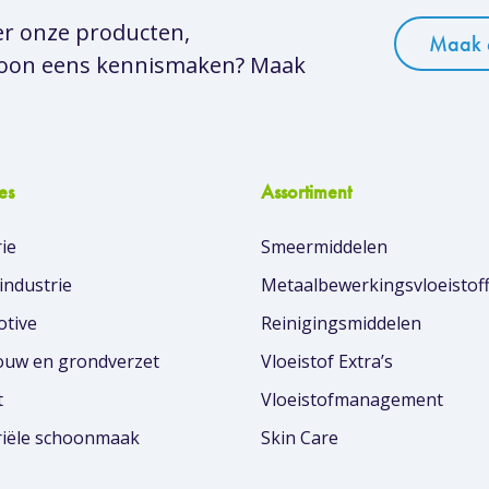
er onze producten,
Maak 
woon eens kennismaken? Maak
es
Assortiment
ie
Smeermiddelen
industrie
Metaalbewerkingsvloeistof
tive
Reinigingsmiddelen
uw en grondverzet
Vloeistof Extra’s
t
Vloeistofmanagement
riële schoonmaak
Skin Care