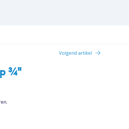
Volgend artikel
p ¾"
ren.