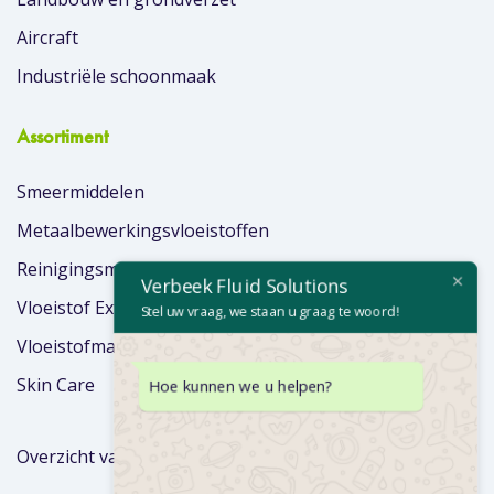
Aircraft
Industriële schoonmaak
Assortiment
Smeermiddelen
Metaalbewerkingsvloeistoffen
Reinigingsmiddelen
Verbeek Fluid Solutions
Vloeistof Extra’s
Stel uw vraag, we staan u graag te woord!
Vloeistofmanagement
Skin Care
Hoe kunnen we u helpen?
Overzicht van merken