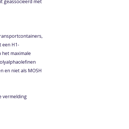
eit geassocieerd met
ransportcontainers,
t een H1-
n het maximale
olyalphaolefinen
en en niet als MOSH
e vermelding