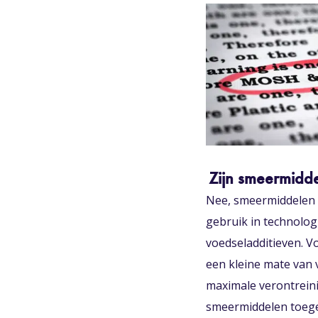
Zijn smeermidde
Nee, smeermiddelen m
gebruik in technolog
voedseladditieven. V
een kleine mate van 
maximale verontreini
smeermiddelen toeges