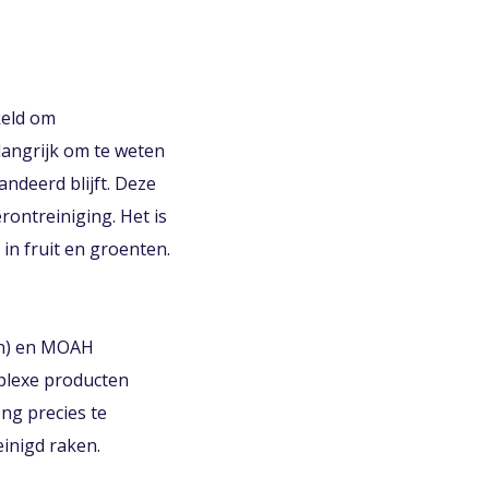
keld om
langrijk om te weten
andeerd blijft. Deze
erontreiniging. Het is
in fruit en groenten.
en) en MOAH
plexe producten
ng precies te
inigd raken.