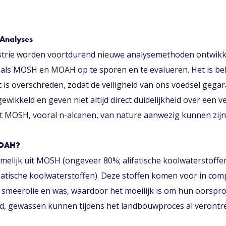
 Analyses
strie worden voortdurend nieuwe analysemethoden ontwik
als MOSH en MOAH op te sporen en te evalueren. Het is be
et is overschreden, zodat de veiligheid van ons voedsel gegar
gewikkeld en geven niet altijd direct duidelijkheid over een v
 MOSH, vooral n-alcanen, van nature aanwezig kunnen zijn 
MOAH?
elijk uit MOSH (ongeveer 80%; alifatische koolwaterstoff
atische koolwaterstoffen). Deze stoffen komen voor in com
, smeerolie en was, waardoor het moeilijk is om hun oorspro
ld, gewassen kunnen tijdens het landbouwproces al verontre