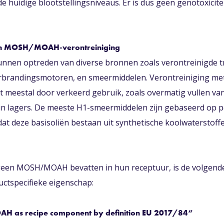
e huidige blootstellingsniveaus. Er is dus geen genotoxicit
an MOSH/MOAH-verontreiniging
unnen optreden van diverse bronnen zoals verontreinigde t
erbrandingsmotoren, en smeermiddelen. Verontreiniging me
 meestal door verkeerd gebruik, zoals overmatig vullen va
n lagers. De meeste H1-smeermiddelen zijn gebaseerd op p
dat deze basisoliën bestaan uit synthetische koolwaterstoff
geen MOSH/MOAH bevatten in hun receptuur, is de volgend
ctspecifieke eigenschap:
 as recipe component by definition EU 2017/84
“