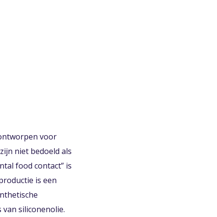
n ontworpen voor
ijn niet bedoeld als
tal food contact” is
productie is een
ynthetische
van siliconenolie.