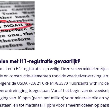
len met H1-registratie gevaarlijk?
et een H1-registratie zijn veilig. Deze smeermiddelen zij
ie en constructie-elementen rond de voedselverwerking, en z
olgens de USDA FDA 21 CRF §178.3570 “lubricants with inciden
verontreiniging toegestaan. Vanaf het begin van de voedsel
ging van 10 ppm (parts per million) voor minerale olie en s
taan, en tot maximaal 1 ppm voor smeermiddelen op basis 