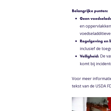
Belangrijke punten:
Geen voedseladd
en oppervlakken
voedseladditieve
Regelgeving en l
inclusief de toe
De vas
Veiligheid:
komt bij incident
Voor meer informatie
tekst van de USDA FD