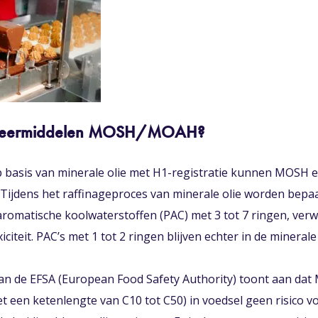
smeermiddelen MOSH/MOAH?
p basis van minerale olie met H1-registratie kunnen MOSH
Tijdens het raffinageproces van minerale olie worden bep
 aromatische koolwaterstoffen (PAC) met 3 tot 7 ringen, ve
iteit. PAC’s met 1 tot 2 ringen blijven echter in de minerale
van de EFSA (European Food Safety Authority) toont aan da
t een ketenlengte van C10 tot C50) in voedsel geen risico v