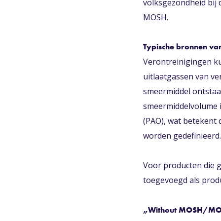
volksgezondheid bij d
MOSH.
Typische bronnen v
Verontreinigingen k
uitlaatgassen van v
smeermiddel ontstaat
smeermiddelvolume i
(PAO), wat betekent 
worden gedefinieerd.
Voor producten die 
toegevoegd als produ
„
Without MOSH/MOAH