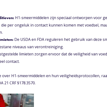
H1-smeermiddelen zijn speciaal ontworpen voor ge
itieven:
 die per ongeluk in contact kunnen komen met voedsel, maa
n.
De USDA en FDA reguleren het gebruik van deze sm
imieten:
gestane niveaus van verontreiniging.
tgestelde limieten zorgen ervoor dat de veiligheid van voed
eel contact.
 over H1-smeermiddelen en hun veiligheidsprotocollen, raa
A 21 CRF §178.3570.