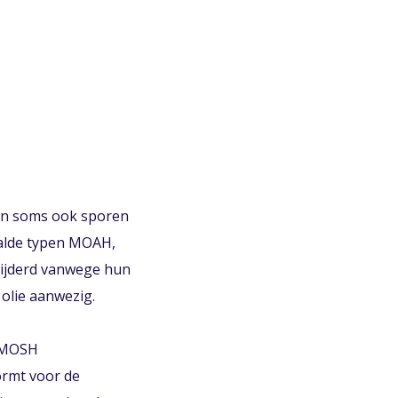
 en soms ook sporen
aalde typen MOAH,
rwijderd vanwege hun
 olie aanwezig.
t MOSH
ormt voor de