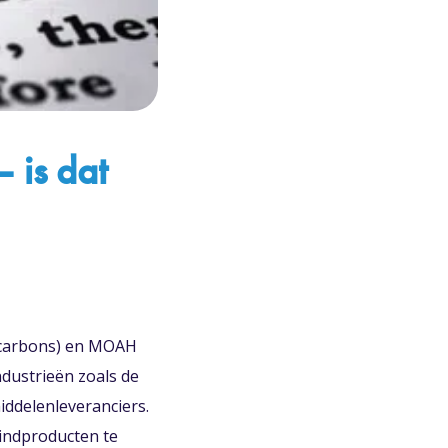
is dat
rocarbons) en MOAH
ndustrieën zoals de
iddelenleveranciers.
eindproducten te